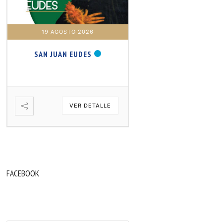
19 AGOSTO 2026
20 AGOSTO 2026
SAN JUAN EUDES
SAN SAMUEL PROFET
VER DETALLE
VER DETA
FACEBOOK