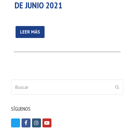
DE JUNIO 2021
LEER MÁS
Buscar
ENVIAR
SÍGUENOS
T
F
I
Y
w
a
n
o