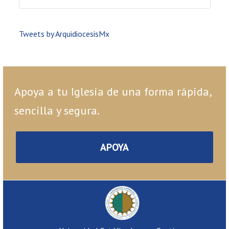
Tweets by ArquidiocesisMx
Apoya a tu Iglesia de una forma rápida,
sencilla y segura.
APOYA