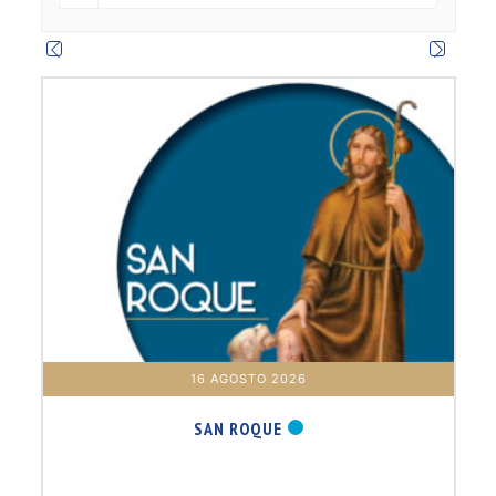
m
16 AGOSTO 2026
SAN ROQUE