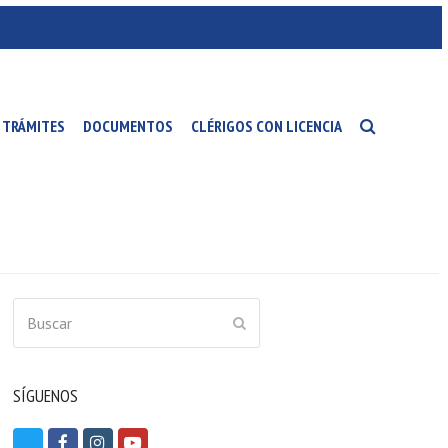
TRÁMITES
DOCUMENTOS
CLÉRIGOS CON LICENCIA
Buscar
ENVIAR
SÍGUENOS
T
F
I
Y