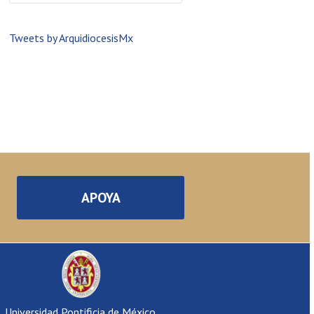
Tweets by ArquidiocesisMx
APOYA
Universidad Pontificia de México