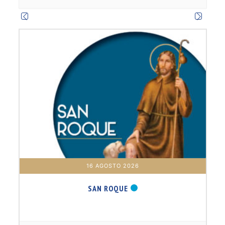
m
16 AGOSTO 2026
SAN ROQUE