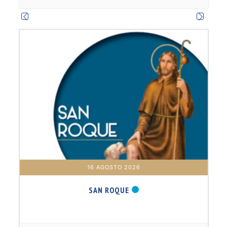
m
16 AGOSTO 2026
SAN ROQUE