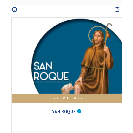
m
16 AGOSTO 2026
SAN ROQUE