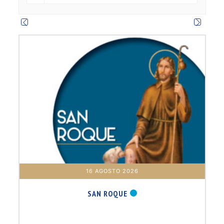
m
16 AGOSTO 2026
SAN ROQUE