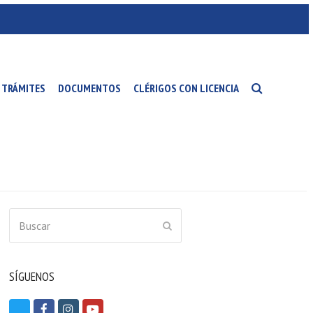
TRÁMITES
DOCUMENTOS
CLÉRIGOS CON LICENCIA
Buscar
ENVIAR
SÍGUENOS
T
F
I
Y