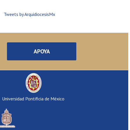
Tweets by ArquidiocesisMx
APOYA
Universidad Pontificia de México