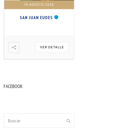
19 AGOSTO 2026
20 AGOSTO 2026
SAN JUAN EUDES
SAN SAMUEL PROFET
VER DETALLE
VER DETA
FACEBOOK
Buscar
ENVIAR