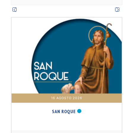
m
16 AGOSTO 2026
SAN ROQUE