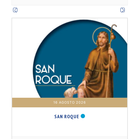
m
16 AGOSTO 2026
SAN ROQUE