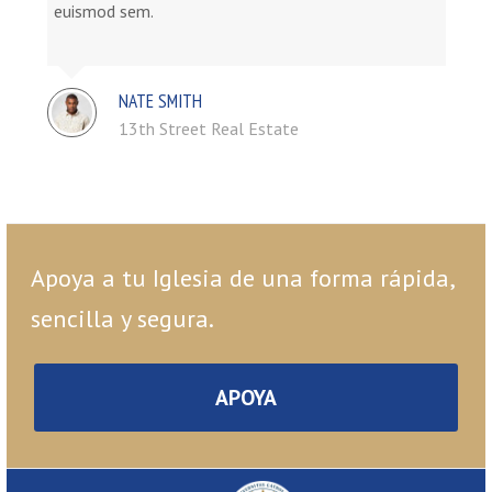
euismod sem.
NATE SMITH
13th Street Real Estate
Apoya a tu Iglesia de una forma rápida,
sencilla y segura.
APOYA