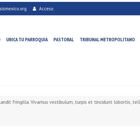
sismexico.org
Acceso
O
UBICA TU PARROQUIA
PASTORAL
TRIBUNAL METROPOLITANO
andit fringilla. Vivamus vestibulum, turpis et tincidunt lobortis, te