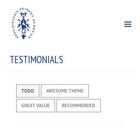
TESTIMONIALS
TODO
AWESOME THEME
GREAT VALUE
RECOMMENDED
Aliquam a ipsum nulla. Fusce eu congue tellus,
vitae ullamcorper dolor. Donec ut dapibus eros, id