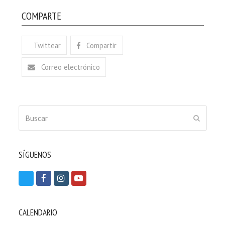
COMPARTE
Twittear
Compartir
Correo electrónico
Buscar
ENVIAR
SÍGUENOS
T
F
I
Y
w
a
n
o
i
c
s
u
CALENDARIO
t
e
t
t