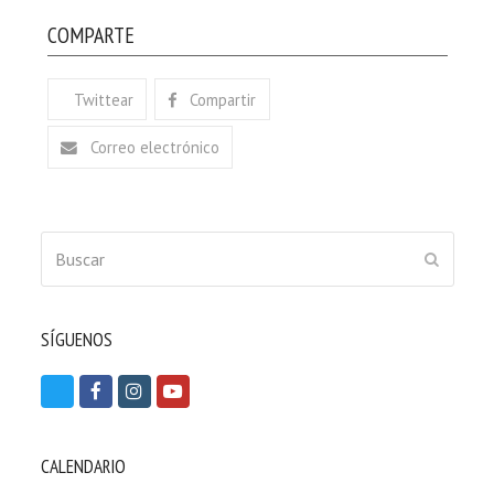
COMPARTE
Twittear
Compartir
Correo electrónico
Buscar
ENVIAR
SÍGUENOS
T
F
I
Y
w
a
n
o
i
c
s
u
CALENDARIO
t
e
t
t