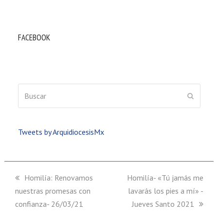
FACEBOOK
Buscar
ENVIAR
Tweets by ArquidiocesisMx
previous
Homilía: Renovamos
next
Homilía- «Tú jamás me
nuestras promesas con
post:
post:
lavarás los pies a mí» -
confianza- 26/03/21
Jueves Santo 2021