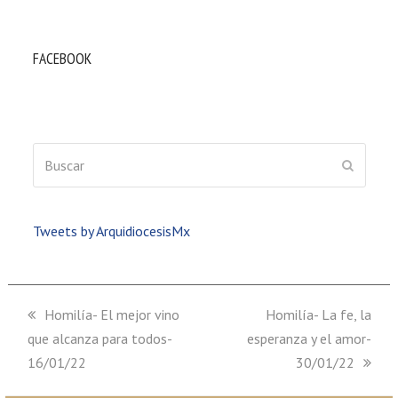
FACEBOOK
Buscar
ENVIAR
Tweets by ArquidiocesisMx
previous
Homilía- El mejor vino
next
Homilía- La fe, la
que alcanza para todos-
post:
esperanza y el amor-
post:
16/01/22
30/01/22