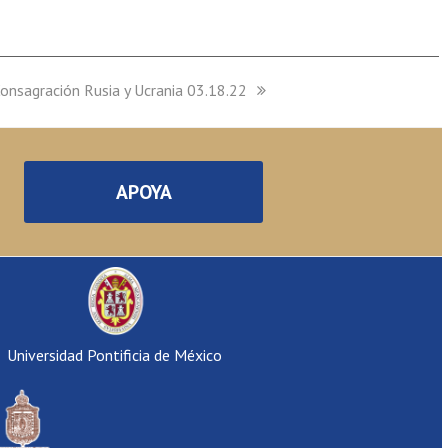
nsagración Rusia y Ucrania 03.18.22
APOYA
Universidad Pontificia de México