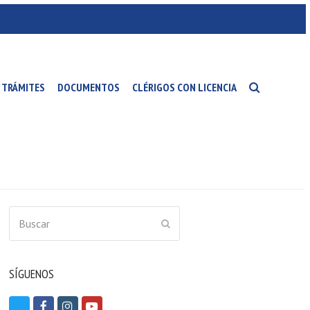
TRÁMITES
DOCUMENTOS
CLÉRIGOS CON LICENCIA
Buscar
ENVIAR
SÍGUENOS
T
F
I
Y