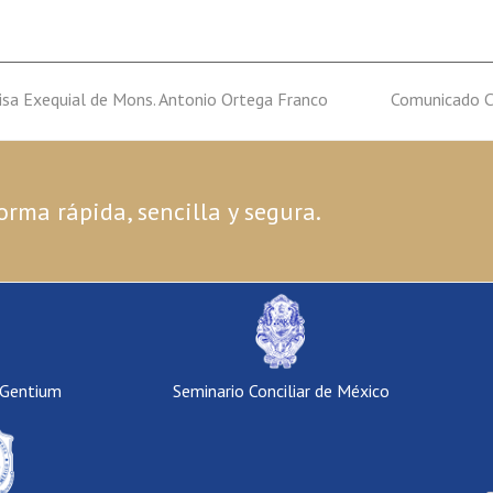
isa Exequial de Mons. Antonio Ortega Franco
next
Comunicado Co
post:
orma rápida, sencilla y segura.
 Gentium
Seminario Conciliar de México