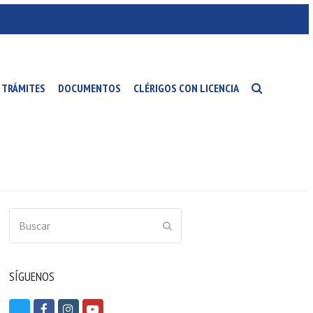
TRÁMITES
DOCUMENTOS
CLÉRIGOS CON LICENCIA
Buscar
ENVIAR
SÍGUENOS
T
F
I
Y