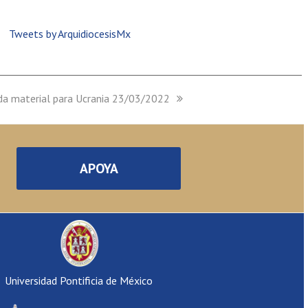
Tweets by ArquidiocesisMx
a material para Ucrania 23/03/2022
APOYA
Universidad Pontificia de México