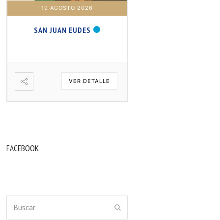
19 AGOSTO 2026
20 AGOSTO 2026
SAN JUAN EUDES
SAN SAMUEL PROFET
VER DETALLE
VER DETA
FACEBOOK
Buscar
ENVIAR