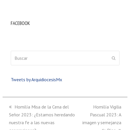
FACEBOOK
Buscar
ENVIAR
Tweets by ArquidiocesisMx
previous
Homilía Misa de la Cena del
next
Homilía Vigilia
Señor 2023: ¿Estamos heredando
post:
Pascual 2023: A
post:
nuestra fe a las nuevas
imagen y semejanza