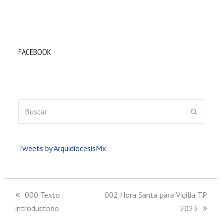
FACEBOOK
Buscar
ENVIAR
Tweets by ArquidiocesisMx
previous
000 Texto
next
002 Hora Santa para Vigilia TP
introductorio
post:
post:
2023