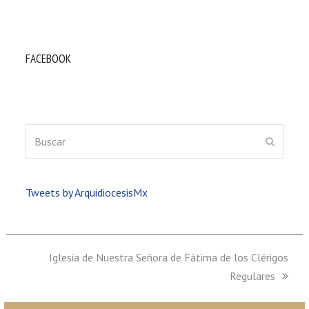
FACEBOOK
Buscar
ENVIAR
Tweets by ArquidiocesisMx
next
Iglesia de Nuestra Señora de Fátima de los Clérigos
post:
Regulares