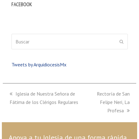
FACEBOOK
Buscar
ENVIAR
Tweets by ArquidiocesisMx
previous
Iglesia de Nuestra Señora de
next
Rectoría de San
Fátima de los Clérigos Regulares
post:
post:
Felipe Neri, La
Profesa
Apoya a tu Iglesia de una forma rápida,