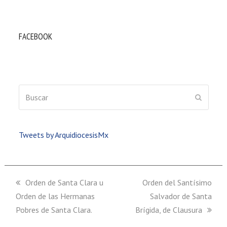
FACEBOOK
Buscar
ENVIAR
Tweets by ArquidiocesisMx
previous
Orden de Santa Clara u
next
Orden del Santísimo
Orden de las Hermanas
post:
post:
Salvador de Santa
Pobres de Santa Clara.
Brígida, de Clausura