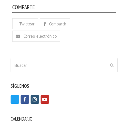
COMPARTE
Twittear
Compartir
Correo electrónico
Buscar
ENVIAR
SÍGUENOS
T
F
I
Y
w
a
n
o
i
c
s
u
CALENDARIO
t
e
t
t