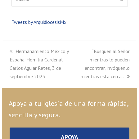
Tweets by ArquidiocesisMx
previous
Hermanamiento México y
next
“Busquen al Señor
España. Homilía Cardenal
post:
mientras lo pueden
post:
Carlos Aguiar Retes, 3 de
encontrar, invóquenlo
septiembre 2023
mientras está cerca”.
Apoya a tu Iglesia de una forma rápida,
sencilla y segura.
APOYA