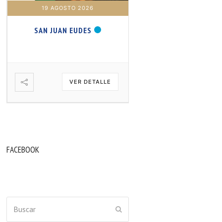
19 AGOSTO 2026
20 AGOSTO 2026
SAN JUAN EUDES
SAN SAMUEL PROFET
VER DETALLE
VER DETA
FACEBOOK
Buscar
ENVIAR