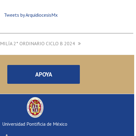
Tweets by ArquidiocesisMx
MILÍA 2° ORDINARIO CICLO B 2024
APOYA
Universidad Pontificia de México