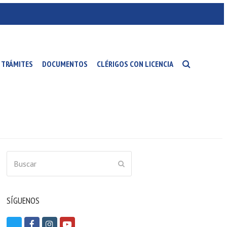
TRÁMITES
DOCUMENTOS
CLÉRIGOS CON LICENCIA
Buscar
ENVIAR
SÍGUENOS
T
F
I
Y