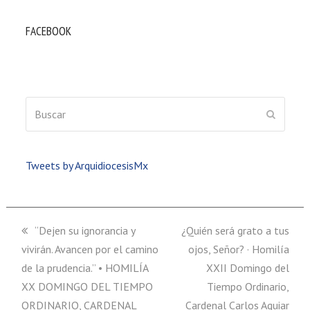
FACEBOOK
Buscar
ENVIAR
Tweets by ArquidiocesisMx
previous
“Dejen su ignorancia y
next
¿Quién será grato a tus
vivirán. Avancen por el camino
post:
post:
ojos, Señor? · Homilía
de la prudencia.” • HOMILÍA
XXII Domingo del
XX DOMINGO DEL TIEMPO
Tiempo Ordinario,
ORDINARIO, CARDENAL
Cardenal Carlos Aguiar