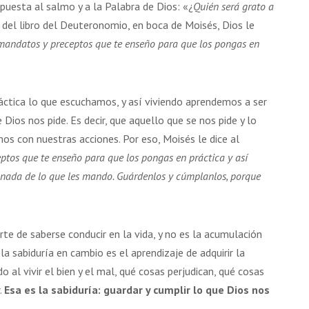
uesta al salmo y a la Palabra de Dios: «¿
Quién será grato a
17 AGOSTO 2026
18 AGOSTO 2026
a del libro del Deuteronomio, en boca de Moisés, Dios le
B. BARTOLOMÉ DÍAS LAUREL
SANTA ELENA DE
mandatos y preceptos que te enseño para que los pongas en
CONSTANTINOPLA
ráctica lo que escuchamos, y así viviendo aprendemos a ser
VER DETALLE
VER DETALLE
e Dios nos pide. Es decir, que aquello que se nos pide y lo
s con nuestras acciones. Por eso, Moisés le dice al
ptos que te enseño para que los pongas en práctica y así
 nada de lo que les mando. Guárdenlos y cúmplanlos, porque
rte de saberse conducir en la vida, y no es la acumulación
a sabiduría en cambio es el aprendizaje de adquirir la
al vivir el bien y el mal, qué cosas perjudican, qué cosas
.
Esa es la sabiduría: guardar y cumplir lo que Dios nos