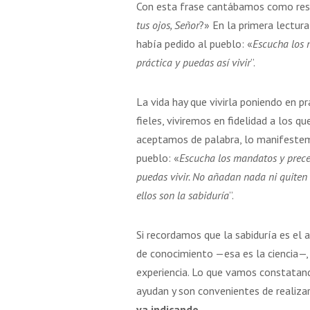
Con esta frase cantábamos como resp
5 AGOSTO 2026
16 AGOSTO 2026
tus ojos, Señor
?» En la primera lectur
IÓN DE LA VIRGEN
SAN ROQUE
había pedido al pueblo: «
Escucha los 
MARÍA
práctica y puedas así vivir
”.
La vida hay que vivirla poniendo en p
VER DETALLE
VER DETALLE
fieles, viviremos en fidelidad a los qu
aceptamos de palabra, lo manifestemo
pueblo: «
Escucha los mandatos y prece
puedas vivir. No añadan nada ni quiten
ellos son la sabiduría
”.
Si recordamos que la sabiduría es el a
de conocimiento —esa es la ciencia—, l
experiencia. Lo que vamos constatando 
ayudan y son convenientes de realizar
va indicando.