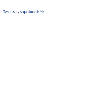
Tweets by ArquidiocesisMx