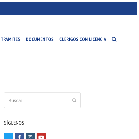
TRÁMITES
DOCUMENTOS
CLÉRIGOS CON LICENCIA
Buscar
ENVIAR
SÍGUENOS
T
F
I
Y