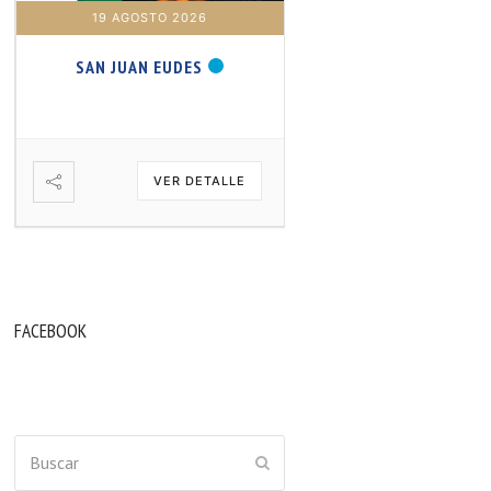
19 AGOSTO 2026
20 AGOSTO 2026
SAN JUAN EUDES
SAN SAMUEL PROFET
VER DETALLE
VER DETA
FACEBOOK
Buscar
ENVIAR