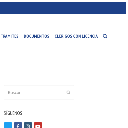
TRÁMITES
DOCUMENTOS
CLÉRIGOS CON LICENCIA
Buscar
ENVIAR
SÍGUENOS
T
F
I
Y