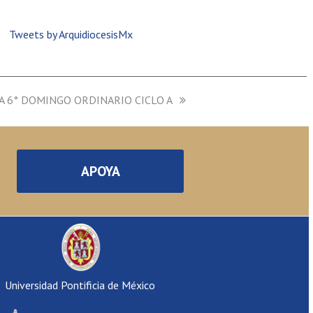
Tweets by ArquidiocesisMx
A 6° DOMINGO ORDINARIO CICLO A
APOYA
Universidad Pontificia de México