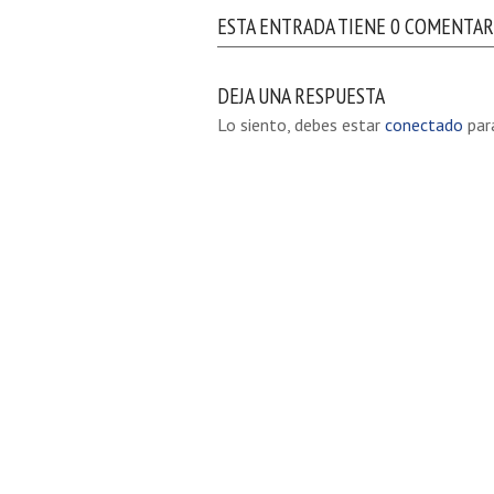
5 AGOSTO 2026
16 AGOSTO 2026
ESTA ENTRADA TIENE 0 COMENTAR
IÓN DE LA VIRGEN
SAN ROQUE
MARÍA
DEJA UNA RESPUESTA
Lo siento, debes estar
conectado
para
VER DETALLE
VER DETALLE