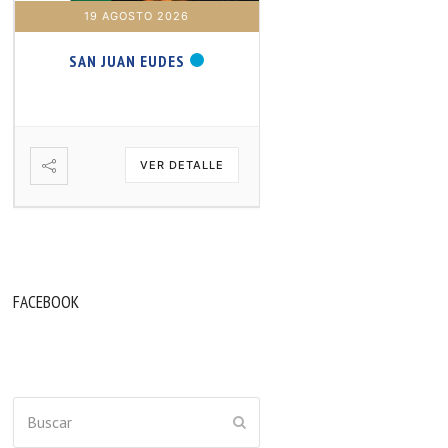
19 AGOSTO 2026
20 AGOSTO 2026
SAN JUAN EUDES
SAN SAMUEL PROFET
VER DETALLE
VER DETA
FACEBOOK
Buscar
ENVIAR