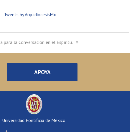
Tweets by ArquidiocesisMx
a para la Conversación en el Espíritu.
APOYA
Universidad Pontificia de México