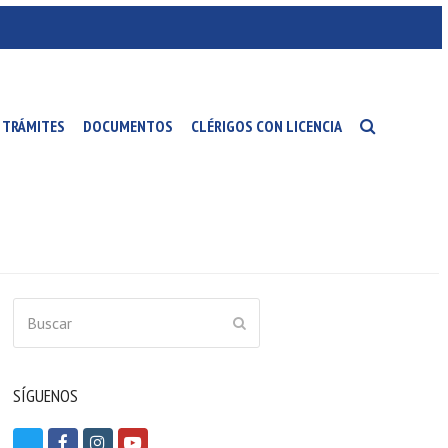
TRÁMITES
DOCUMENTOS
CLÉRIGOS CON LICENCIA
Buscar
ENVIAR
SÍGUENOS
T
F
I
Y