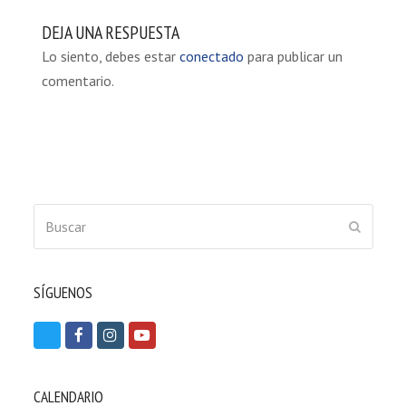
DEJA UNA RESPUESTA
Lo siento, debes estar
conectado
para publicar un
comentario.
Buscar
ENVIAR
SÍGUENOS
T
F
I
Y
w
a
n
o
i
c
s
u
CALENDARIO