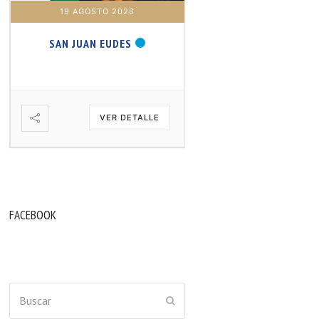
19 AGOSTO 2026
20 AGOSTO 2026
SAN JUAN EUDES
SAN SAMUEL PROFET
VER DETALLE
VER DETA
FACEBOOK
Buscar
ENVIAR