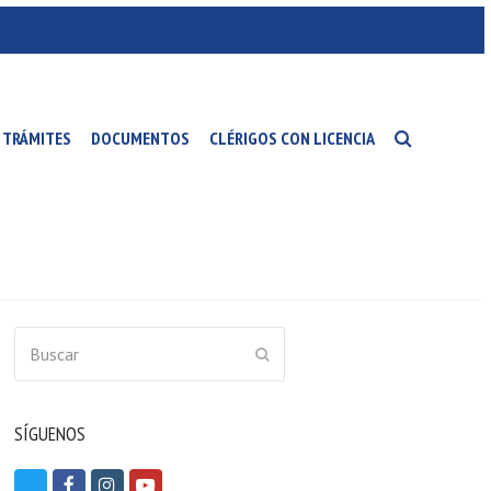
TRÁMITES
DOCUMENTOS
CLÉRIGOS CON LICENCIA
Buscar
ENVIAR
SÍGUENOS
T
F
I
Y