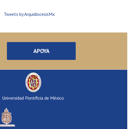
Tweets by ArquidiocesisMx
APOYA
Universidad Pontificia de México