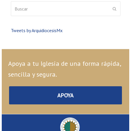
Buscar
ENVIAR
Tweets by ArquidiocesisMx
Apoya a tu Iglesia de una forma rápida,
sencilla y segura.
APOYA