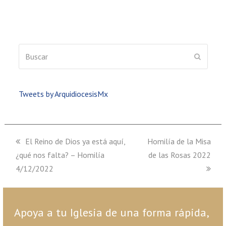
Buscar
ENVIAR
Tweets by ArquidiocesisMx
previous
El Reino de Dios ya está aquí,
next
Homilía de la Misa
¿qué nos falta? – Homilía
post:
post:
de las Rosas 2022
4/12/2022
Apoya a tu Iglesia de una forma rápida,