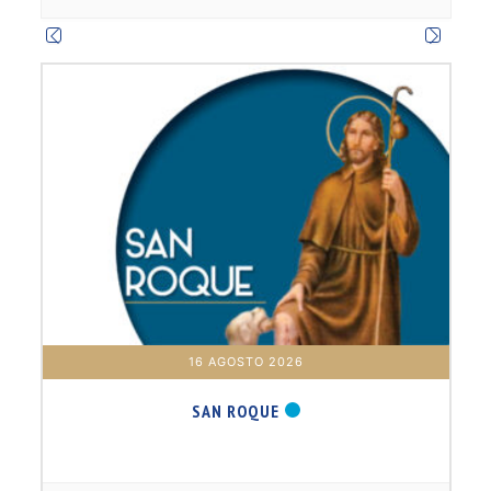
m
16 AGOSTO 2026
SAN ROQUE