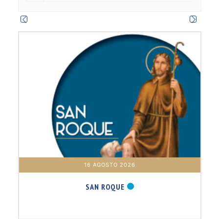
m
16 AGOSTO 2026
SAN ROQUE