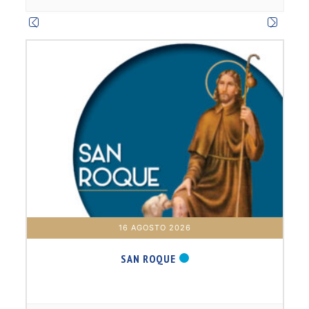
m
16 AGOSTO 2026
SAN ROQUE