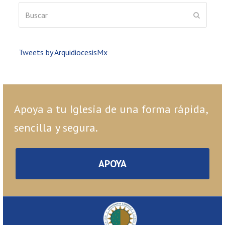
Buscar
ENVIAR
Tweets by ArquidiocesisMx
Apoya a tu Iglesia de una forma rápida,
sencilla y segura.
APOYA