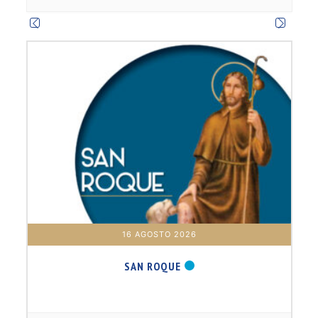
m
16 AGOSTO 2026
SAN ROQUE