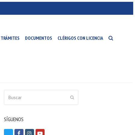
TRÁMITES
DOCUMENTOS
CLÉRIGOS CON LICENCIA
Buscar
ENVIAR
SÍGUENOS
T
F
I
Y