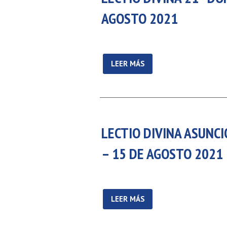
5 AGOSTO 2026
16 AGOSTO 2026
AGOSTO 2021
IÓN DE LA VIRGEN
SAN ROQUE
MARÍA
LEER MÁS
VER DETALLE
VER DETALLE
LECTIO DIVINA ASUNCI
– 15 DE AGOSTO 2021
LEER MÁS