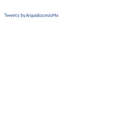
Tweets by ArquidiocesisMx