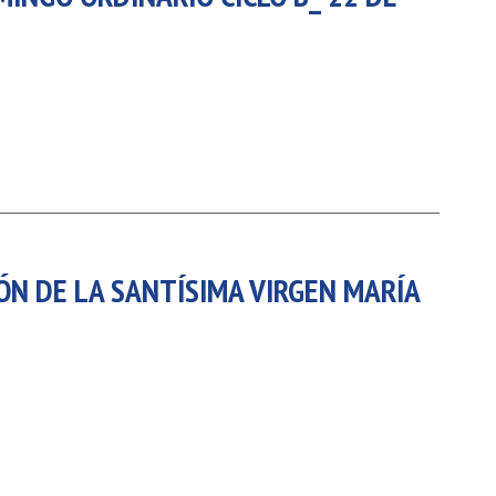
17 AGOSTO 2026
18 AGOSTO 2026
B. BARTOLOMÉ DÍAS LAUREL
SANTA ELENA DE
CONSTANTINOPLA
VER DETALLE
VER DETALLE
ÓN DE LA SANTÍSIMA VIRGEN MARÍA