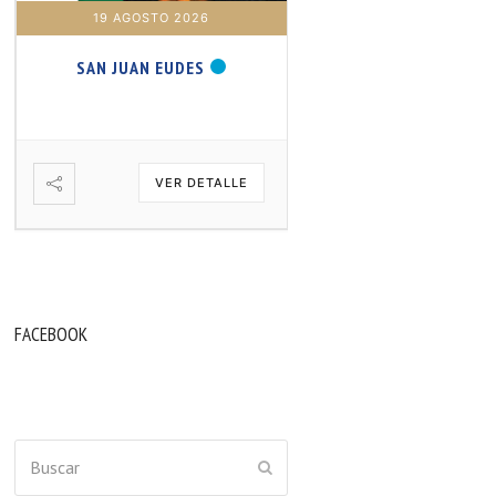
19 AGOSTO 2026
20 AGOSTO 2026
SAN JUAN EUDES
SAN SAMUEL PROFET
VER DETALLE
VER DETA
FACEBOOK
Buscar
ENVIAR