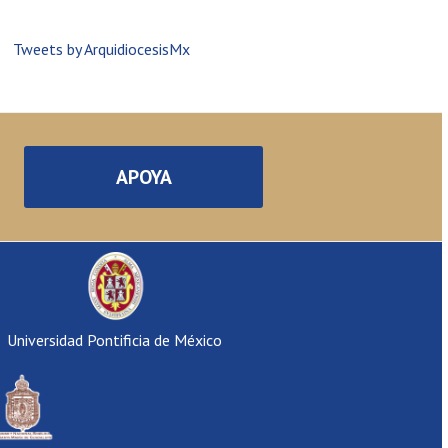
Tweets by ArquidiocesisMx
APOYA
Universidad Pontificia de México