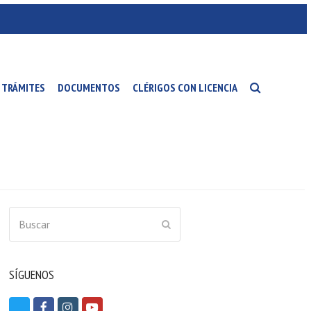
TRÁMITES
DOCUMENTOS
CLÉRIGOS CON LICENCIA
Buscar
ENVIAR
SÍGUENOS
T
F
I
Y