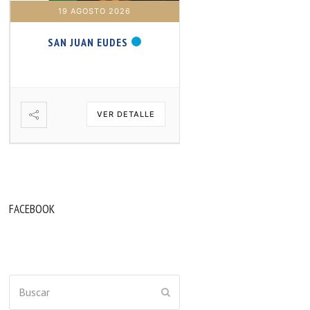
19 AGOSTO 2026
20 AGOSTO 2026
SAN JUAN EUDES
SAN SAMUEL PROFET
VER DETALLE
VER DETA
FACEBOOK
Buscar
ENVIAR