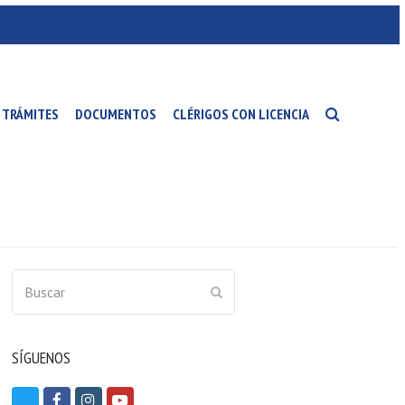
TRÁMITES
DOCUMENTOS
CLÉRIGOS CON LICENCIA
Buscar
ENVIAR
SÍGUENOS
T
F
I
Y