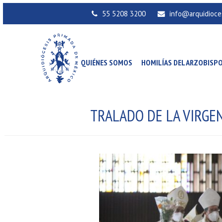
55 5208 3200
info@arquidioce
QUIÉNES SOMOS
HOMILÍAS DEL ARZOBISP
TRALADO DE LA VIRGEN