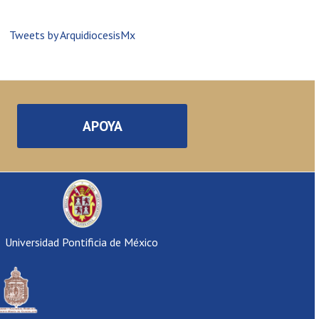
Tweets by ArquidiocesisMx
APOYA
Universidad Pontificia de México