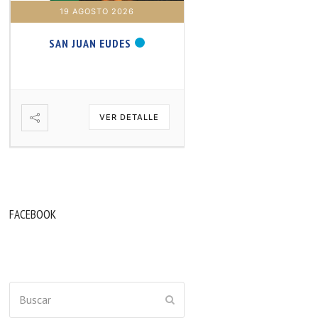
19 AGOSTO 2026
20 AGOSTO 2026
SAN JUAN EUDES
SAN SAMUEL PROFET
VER DETALLE
VER DETA
FACEBOOK
Buscar
ENVIAR