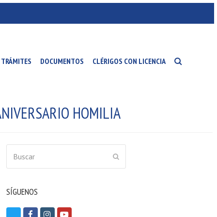
TRÁMITES
DOCUMENTOS
CLÉRIGOS CON LICENCIA
ANIVERSARIO HOMILIA
Buscar
ENVIAR
SÍGUENOS
T
F
I
Y