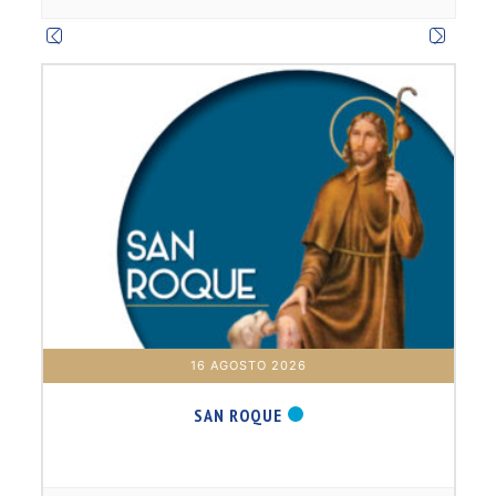
m
16 AGOSTO 2026
SAN ROQUE