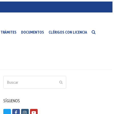
TRÁMITES
DOCUMENTOS
CLÉRIGOS CON LICENCIA
Buscar
ENVIAR
SÍGUENOS
T
F
I
Y