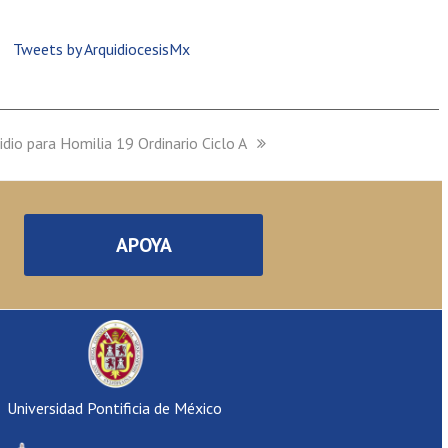
Tweets by ArquidiocesisMx
idio para Homilia 19 Ordinario Ciclo A
:
APOYA
Universidad Pontificia de México