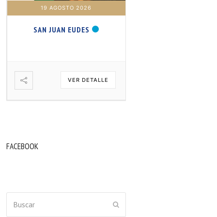
19 AGOSTO 2026
20 AGOSTO 2026
SAN JUAN EUDES
SAN SAMUEL PROFET
VER DETALLE
VER DETA
FACEBOOK
Buscar
ENVIAR