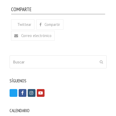
COMPARTE
Twittear
Compartir
Correo electrónico
Buscar
ENVIAR
SÍGUENOS
T
F
I
Y
w
a
n
o
i
c
s
u
CALENDARIO