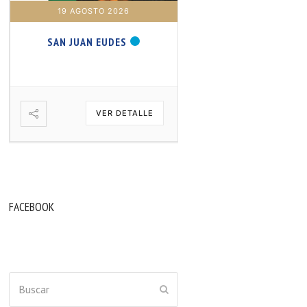
19 AGOSTO 2026
20 AGOSTO 2026
SAN JUAN EUDES
SAN SAMUEL PROFET
VER DETALLE
VER DETA
FACEBOOK
Buscar
ENVIAR