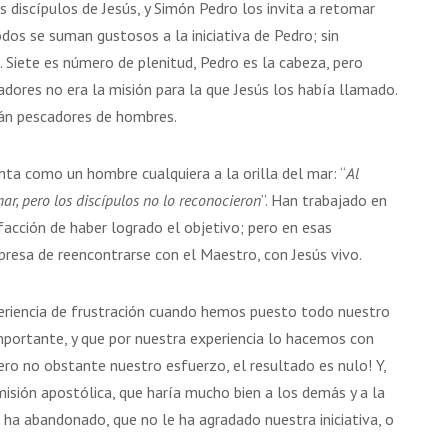
s discípulos de Jesús, y Simón Pedro los invita a retomar
17 AGOSTO 2026
18 AGOSTO 2026
odos se suman gustosos a la iniciativa de Pedro; sin
B. BARTOLOMÉ DÍAS LAUREL
SANTA ELENA DE
Siete es número de plenitud, Pedro es la cabeza, pero
CONSTANTINOPLA
adores no era la misión para la que Jesús los había llamado.
án pescadores de hombres.
VER DETALLE
VER DETALLE
nta como un hombre cualquiera a la orilla del mar: “
Al
mar, pero los discípulos no lo reconocieron
”. Han trabajado en
sfacción de haber logrado el objetivo; pero en esas
rpresa de reencontrarse con el Maestro, con Jesús vivo.
eriencia de frustración cuando hemos puesto todo nuestro
portante, y que por nuestra experiencia lo hacemos con
ro no obstante nuestro esfuerzo, el resultado es nulo! Y,
isión apostólica, que haría mucho bien a los demás y a la
 ha abandonado, que no le ha agradado nuestra iniciativa, o