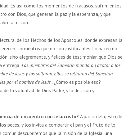
idad. Es así como los momentos de fracasos, sufrimientos
tro con Dios, que generan la paz y la esperanza, y que
cabo la misión.
ectura, de los Hechos de los Apóstoles, donde expresan la
merecen, tormentos que no son justificables. Lo hacen no
ón, sino alegremente, y felices de testimoniar, que Dios se
sa entrega:
Los miembros del Sanedrín mandaron azotar a los
bre de Jesús y los soltaron. Ellos se retiraron del Sanedrín
jes por el nombre de Jesús
”. ¿Cómo es posible eso?
de la voluntad de Dios Padre, y la decisión y
encia de encuentro con Jesucristo?
A partir del gesto de
los peces, y los invita a compartir el pan y el fruto de lo
n común descubriremos que la misión de la Iglesia, una