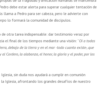
propias de la fragilidad y limitación humanas se mantendrá
 Pedro debe estar alerta para superar cualquier tentación de
sús llama a Pedro para ser cabeza, pero le advierte con
erpo lo formará la comunidad de discípulos.
 de otra tarea indispensable: dar testimonio veraz por
cia el final de los tiempos mediante una visión: “
Oí a todas
ierra, debajo de la tierra y en el mar -todo cuanto existe-, que
 al Cordero, la alabanza, el honor, la gloria y el poder, por los
glesia, sin duda nos ayudará a cumplir en comunión
e la Iglesia, afrontando los grandes desafíos de nuestro