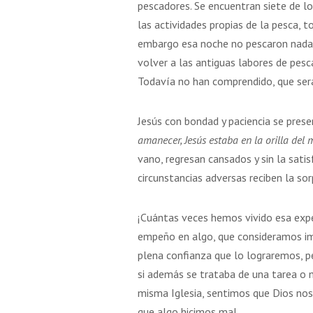
pescadores. Se encuentran siete de lo
5 AGOSTO 2026
16 AGOSTO 2026
las actividades propias de la pesca, t
IÓN DE LA VIRGEN
SAN ROQUE
embargo esa noche no pescaron nada. 
MARÍA
volver a las antiguas labores de pesc
Todavía no han comprendido, que ser
VER DETALLE
VER DETALLE
Jesús con bondad y paciencia se prese
amanecer, Jesús estaba en la orilla del 
vano, regresan cansados y sin la sati
circunstancias adversas reciben la so
¡Cuántas veces hemos vivido esa exp
empeño en algo, que consideramos im
plena confianza que lo lograremos, pe
si además se trataba de una tarea o m
misma Iglesia, sentimos que Dios nos
que algo hicimos mal.