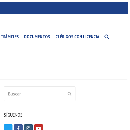
TRÁMITES
DOCUMENTOS
CLÉRIGOS CON LICENCIA
Buscar
ENVIAR
SÍGUENOS
T
F
I
Y