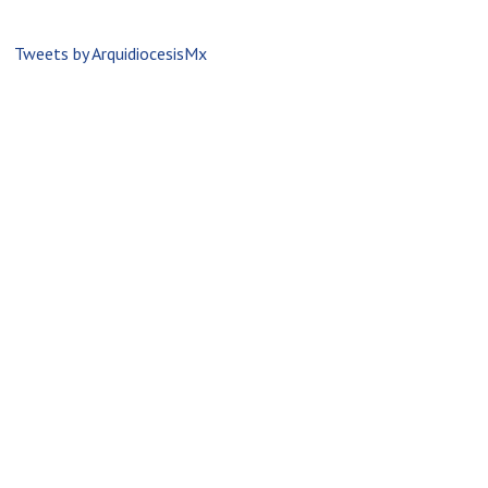
Tweets by ArquidiocesisMx