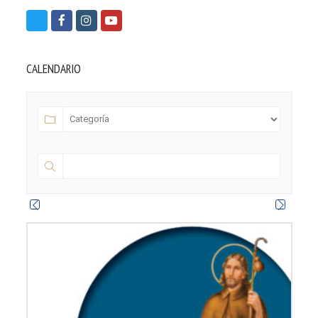
T
F
I
Y
w
a
n
o
i
c
s
u
CALENDARIO
t
e
t
t
t
b
a
u
e
o
g
b
r
o
r
e
k
a
m